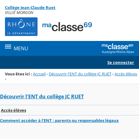
Panneau de gestion des cookies
Collège Jean-Claude Ruet
Menu de la rubrique
Contenu
VILLIÉ MORGON
MENU
Se connecter
Vous êtes ici :
Accueil
›
Découvrir l'ENT du collège JC RUET
›
Accès élèves
›
Découvrir l'ENT du collège JC RUET
Accès élèves
Comment accéder à l'ENT : parents ou responsables légaux