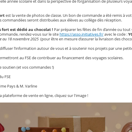
lle année scolaire et dans la perspective de l’organisation de plusieurs voyag
ort
est la vente de photos de classe. Un bon de commande a été remis à votr
os commandées seront distribuées aux élèves au collège dès réception.
fort est dédié au chocolat !
Par préparer les fêtes de fin d’année ou tout
commande, rendez-vous sur le site
https://asso.initiatives.fr/
avec le code :
Y
xée au 18 novembre 2025
(pour être en mesure d’assurer la livraison des choc
 diffuser l’information autour de vous et à soutenir nos projets par une p
ermettront au FSE de contribuer au financement des voyages scolaires.
e soutien (et vos commandes !)
du FSE
me Pays & M. Varline
a plateforme de vente en ligne, cliquez sur l'image !