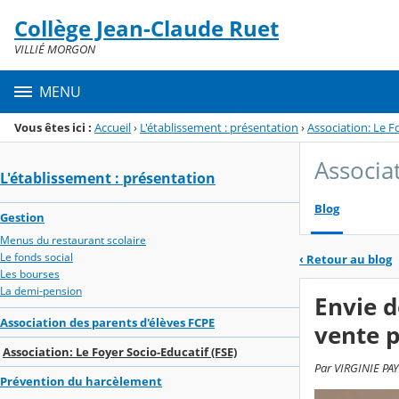
Panneau de gestion des cookies
Collège Jean-Claude Ruet
Menu de la rubrique
Contenu
VILLIÉ MORGON
MENU
Vous êtes ici :
Accueil
›
L'établissement : présentation
›
Association: Le F
Associat
L'établissement : présentation
Blog
Gestion
Menus du restaurant scolaire
Le fonds social
‹
Retour au blog
Les bourses
La demi-pension
Envie d
Association des parents d'élèves FCPE
vente p
Association: Le Foyer Socio-Educatif (FSE)
Par VIRGINIE PAY
Prévention du harcèlement