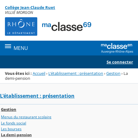
Panneau de gestion des cookies
Collège Jean-Claude Ruet
Menu de la rubrique
Contenu
VILLIÉ MORGON
MENU
Se connecter
Vous êtes ici :
Accueil
›
L'établissement : présentation
›
Gestion
›
La
demi-pension
L'établissement : présentation
Gestion
Menus du restaurant scolaire
Le fonds social
Les bourses
La demi-pension