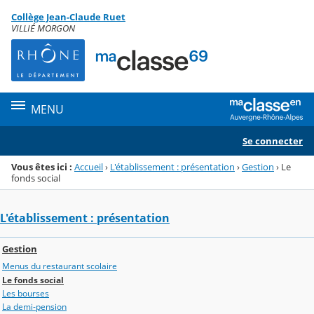
Panneau de gestion des cookies
Collège Jean-Claude Ruet
Menu de la rubrique
Contenu
VILLIÉ MORGON
MENU
Se connecter
Vous êtes ici :
Accueil
›
L'établissement : présentation
›
Gestion
›
Le
fonds social
L'établissement : présentation
Gestion
Menus du restaurant scolaire
Le fonds social
Les bourses
La demi-pension