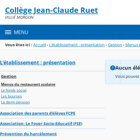
Panneau de gestion des cookies
Collège Jean-Claude Ruet
Menu de la rubrique
Contenu
VILLIÉ MORGON
MENU
Vous êtes ici :
Accueil
›
L'établissement : présentation
›
Gestion
›
Menus d
L'établissement : présentation
Aucun élém
Gestion
Vous pouvez 
Menus du restaurant scolaire
Le fonds social
Les bourses
La demi-pension
Association des parents d'élèves FCPE
Association: Le Foyer Socio-Educatif (FSE)
Prévention du harcèlement