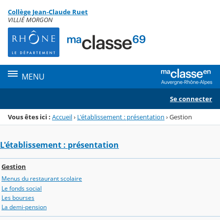
Panneau de gestion des cookies
Collège Jean-Claude Ruet
Menu de la rubrique
Contenu
VILLIÉ MORGON
MENU
Se connecter
Vous êtes ici :
Accueil
›
L'établissement : présentation
›
Gestion
L'établissement : présentation
Gestion
Menus du restaurant scolaire
Le fonds social
Les bourses
La demi-pension