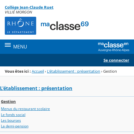
Panneau de gestion des cookies
Collège Jean-Claude Ruet
Menu de la rubrique
Contenu
VILLIÉ MORGON
MENU
Se connecter
Vous êtes ici :
Accueil
›
L'établissement : présentation
›
Gestion
L'établissement : présentation
Gestion
Menus du restaurant scolaire
Le fonds social
Les bourses
La demi-pension