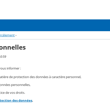
arcèlement
›
onnelles
10:59
vous informer :
ière de protection des données à caractère personnel,
 données personnelles,
ice de vos droits.
otection des données
.