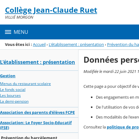
Panneau de gestion des cookies
Collège Jean-Claude Ruet
Menu de la rubrique
Contenu
VILLIÉ MORGON
MENU
Vous êtes ici :
Accueil
›
L'établissement : présentation
›
Prévention du h
Données pers
L'établissement : présentation
Modifiée le mardi 22 juin 2021 
Gestion
Menus du restaurant scolaire
Cette page a pour objectif de 
Le fonds social
Les bourses
Des engagements en mat
La demi-pension
De l'utilisation de vos
Association des parents d'élèves FCPE
Des modalités de l'exerc
Association: Le Foyer Socio-Educatif
Consultez la
politique de pr
(FSE)
Prévention du harcèlement