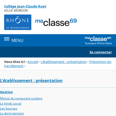
Panneau de gestion des cookies
Collège Jean-Claude Ruet
Menu de la rubrique
Contenu
VILLIÉ MORGON
MENU
Se connecter
Vous êtes ici :
Accueil
›
L'établissement : présentation
›
Prévention du
harcèlement
›
L'établissement : présentation
Gestion
Menus du restaurant scolaire
Le fonds social
Les bourses
La demi-pension