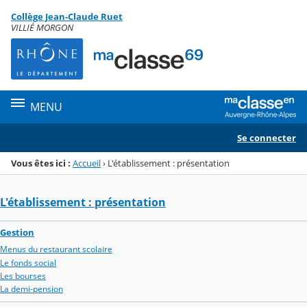
Panneau de gestion des cookies
Collège Jean-Claude Ruet
Menu de la rubrique
Contenu
VILLIÉ MORGON
MENU
Se connecter
Vous êtes ici :
Accueil
›
L'établissement : présentation
L'établissement : présentation
Gestion
Menus du restaurant scolaire
Le fonds social
Les bourses
La demi-pension