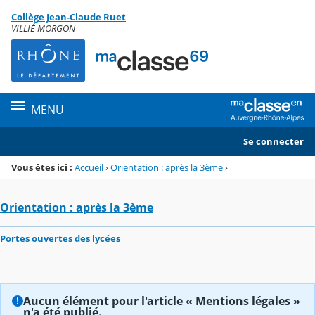
Panneau de gestion des cookies
Collège Jean-Claude Ruet
Menu de la rubrique
Contenu
VILLIÉ MORGON
MENU
Se connecter
Vous êtes ici :
Accueil
›
Orientation : après la 3ème
›
Orientation : après la 3ème
Portes ouvertes des lycées
Aucun élément pour l'article « Mentions légales »
n'a été publié.