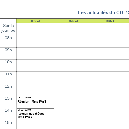
Les actualités du CDI /
lun.
15
mar.
16
mer.
17
Sur la
journée
08h
09h
10h
11h
12h
13h
13:00 - 14:00
Réunion - Mme PAYS
14h
14:00 - 17:00
Accueil des élèves -
Mme PAYS
15h