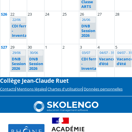
Classe
ARTS
S26
22
23
24
25
26
27
28
22/06
26/06
CDI fermé
DNB
-
Session
Inventaire
2026
S27
29
30
1
2
3
4
5
29/06
30/06
03/07
04/07 - 31/08
04/07 - 31
DNB
DNB
CDI fermé
Vacances
Vacanc
Session
Session
-
d'été
d'été
2026
2026
Inventaire
Collège Jean-Claude Ruet
Contacts
Mentions légales
Chartes d'utilisation
Données personnelles