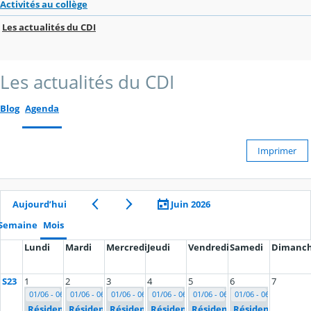
Activités au collège
Les actualités du CDI
Les actualités du CDI
Blog
Agenda
Imprimer
Aujourd’hui
Juin 2026
Semaine
Mois
Lundi
Mardi
Mercredi
Jeudi
Vendredi
Samedi
Dimanc
S23
1
2
3
4
5
6
7
01/06 - 06/06
01/06 - 06/06
01/06 - 06/06
01/06 - 06/06
01/06 - 06/06
01/06 - 06/06
Résidence
Résidence
Résidence
Résidence
Résidence
Résidence