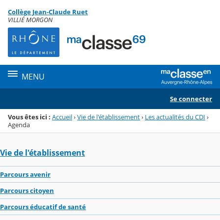
Panneau de gestion des cookies
Collège Jean-Claude Ruet
Menu de la rubrique
Contenu
VILLIÉ MORGON
MENU
Se connecter
Vous êtes ici :
Accueil
›
Vie de l'établissement
›
Les actualités du CDI
›
Agenda
Vie de l'établissement
Parcours avenir
Parcours citoyen
Parcours éducatif de santé