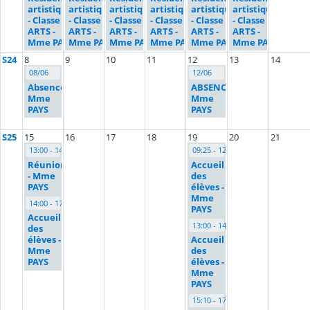
artistique
artistique
artistique
artistique
artistique
artistique
- Classe
- Classe
- Classe
- Classe
- Classe
- Classe
ARTS -
ARTS -
ARTS -
ARTS -
ARTS -
ARTS -
Mme PAYS
Mme PAYS
Mme PAYS
Mme PAYS
Mme PAYS
Mme PAYS
S24
8
9
10
11
12
13
14
08/06
12/06
Absence
ABSENCE
Mme
Mme
PAYS
PAYS
S25
15
16
17
18
19
20
21
13:00 - 14:00
09:25 - 12:00
Réunion
Accueil
- Mme
des
PAYS
élèves -
Mme
14:00 - 17:00
PAYS
Accueil
13:00 - 14:55
des
élèves -
Accueil
Mme
des
PAYS
élèves -
Mme
PAYS
15:10 - 17:00