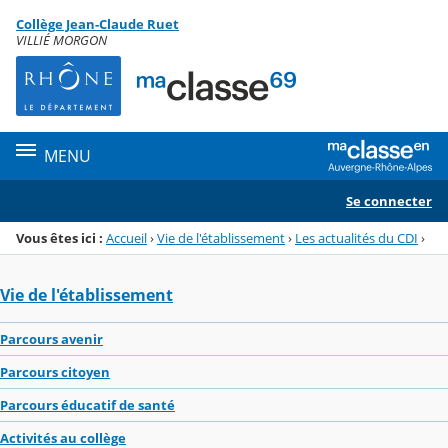
Panneau de gestion des cookies
Collège Jean-Claude Ruet
Menu de la rubrique
Contenu
VILLIÉ MORGON
MENU
Se connecter
Vous êtes ici :
Accueil
›
Vie de l'établissement
›
Les actualités du CDI
›
Vie de l'établissement
Parcours avenir
Parcours citoyen
Parcours éducatif de santé
Activités au collège