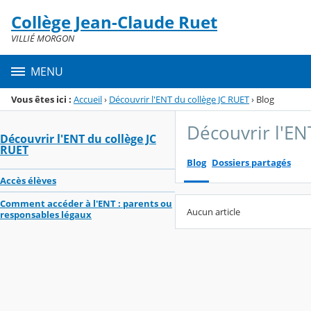
Panneau de gestion des cookies
Collège Jean-Claude Ruet
Menu de la rubrique
Contenu
VILLIÉ MORGON
MENU
Vous êtes ici :
Accueil
›
Découvrir l'ENT du collège JC RUET
›
Blog
Découvrir l'EN
Découvrir l'ENT du collège JC
RUET
Blog
Dossiers partagés
Accès élèves
Comment accéder à l'ENT : parents ou
Aucun article
responsables légaux