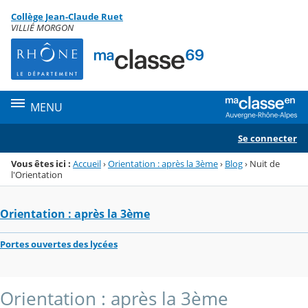
Panneau de gestion des cookies
Collège Jean-Claude Ruet
Menu de la rubrique
Contenu
VILLIÉ MORGON
MENU
Se connecter
Vous êtes ici :
Accueil
›
Orientation : après la 3ème
›
Blog
›
Nuit de
l'Orientation
Orientation : après la 3ème
Portes ouvertes des lycées
Orientation : après la 3ème