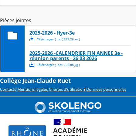
Pièces jointes
2025-2026 - flyer-3e
Télécharger
( .
pdf
,
675.26
ko
)
2025-2026 -CALENDRIER FIN ANNEE 3e -
réunion parents - 26 03 2026
Télécharger
( .
pdf
,
552.88
ko
)
Collège Jean-Claude Ruet
Contacts
Mentions légales
Chartes d'utilisation
Données personnelles