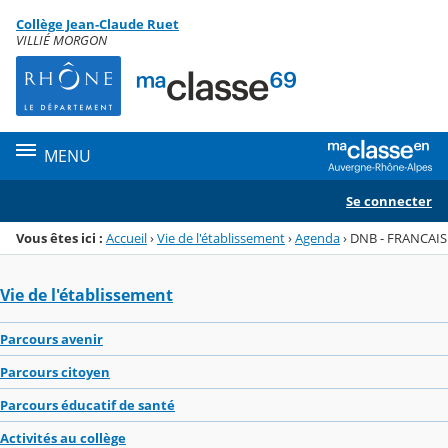
Panneau de gestion des cookies
Collège Jean-Claude Ruet
Menu de la rubrique
Contenu
VILLIÉ MORGON
MENU
Se connecter
Vous êtes ici :
Accueil
›
Vie de l'établissement
›
Agenda
›
DNB - FRANCAIS
Vie de l'établissement
Parcours avenir
Parcours citoyen
Parcours éducatif de santé
Activités au collège