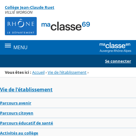
Panneau de gestion des cookies
Collège Jean-Claude Ruet
Menu de la rubrique
Contenu
VILLIÉ MORGON
MENU
Se connecter
Vous êtes ici :
Accueil
›
Vie de l'établissement
›
Vie de l'établissement
Parcours avenir
Parcours citoyen
Parcours éducatif de santé
Activités au collège