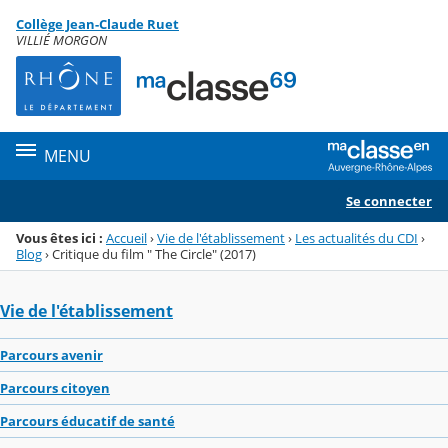
Panneau de gestion des cookies
Collège Jean-Claude Ruet
Menu de la rubrique
Contenu
VILLIÉ MORGON
MENU
Se connecter
Vous êtes ici :
Accueil
›
Vie de l'établissement
›
Les actualités du CDI
›
Blog
›
Critique du film " The Circle" (2017)
Vie de l'établissement
Parcours avenir
Parcours citoyen
Parcours éducatif de santé