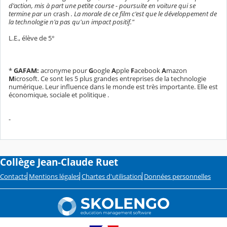
d'action, mis à part une petite course - poursuite en voiture qui se
termine par un
crash
. La morale de ce film c'est que le développement de
la technologie n'a pas qu'un impact positif."
L.E., élève de 5°
*
GAFAM:
acronyme pour
G
oogle
A
pple
F
acebook
A
mazon
M
icrosoft. Ce sont les 5 plus grandes entreprises de la technologie
numérique. Leur influence dans le monde est très importante. Elle est
économique, sociale et politique .
-
Collège Jean-Claude Ruet
Contacts
Mentions légales
Chartes d'utilisation
Données personnelles