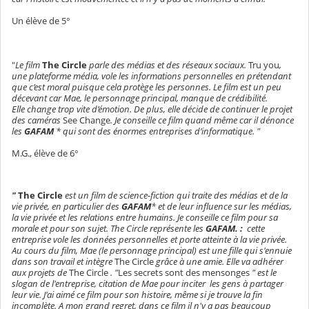
Un élève de 5°
"
Le film
The Circle
parle des médias et des réseaux sociaux.
Tru you
,
une plateforme média, vole les informations personnelles en prétendant
que c’est moral puisque cela protège les personnes. Le film est un peu
décevant car Mae, le personnage principal, manque de crédibilité.
Elle change trop vite d’émotion. De plus, elle décide de continuer le projet
des caméras
See Change
. Je conseille ce film quand même car il dénonce
les
GAFAM
* qui sont des énormes entreprises d’informatique. "
M.G., élève de 6°
"
The Circle
est un film de science-fiction qui traite des médias et de la
vie privée, en particulier des
GAFAM
* et de leur influence sur les médias,
la vie privée et les relations entre humains. Je conseille ce film pour sa
morale et pour son sujet. The Circle représente les
GAFAM. :
cette
entreprise vole les données personnelles et porte atteinte à la vie privée.
Au cours du film, Mae (le personnage principal) est une fille qui s'ennuie
dans son travail et intègre
The Circle
grâce à une amie. Elle va adhérer
aux projets de
The Circle
. "
Les secrets sont des mensonges
" est le
slogan de l'entreprise, citation de Mae pour inciter les gens à partager
leur vie. J'ai aimé ce film pour son histoire, même si je trouve la fin
incomplète. A mon grand regret, dans ce film il n'y a pas beaucoup