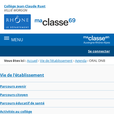
Panneau de gestion des cookies
Collège Jean-Claude Ruet
Menu de la rubrique
Contenu
VILLIÉ MORGON
MENU
Se connecter
Vous êtes ici :
Accueil
›
Vie de l'établissement
›
Agenda
›
ORAL DNB
Vie de l'établissement
Parcours avenir
Parcours citoyen
Parcours éducatif de santé
Activités au collège