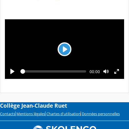
L
e
c
L
T
00:00
t
e
e
c
m
u
t
p
u
r
s
r
é
e
e
c
o
u
Collège Jean-Claude Ruet
l
é
Contacts
Mentions légales
Chartes d'utilisation
Données personnelles