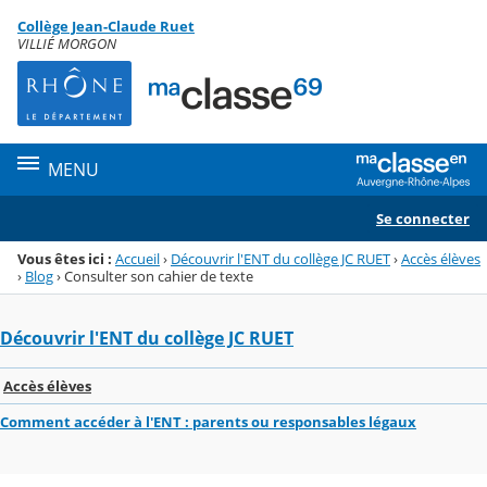
Panneau de gestion des cookies
Collège Jean-Claude Ruet
Menu de la rubrique
Contenu
VILLIÉ MORGON
MENU
Se connecter
Vous êtes ici :
Accueil
›
Découvrir l'ENT du collège JC RUET
›
Accès élèves
›
Blog
›
Consulter son cahier de texte
Découvrir l'ENT du collège JC RUET
Accès élèves
Comment accéder à l'ENT : parents ou responsables légaux