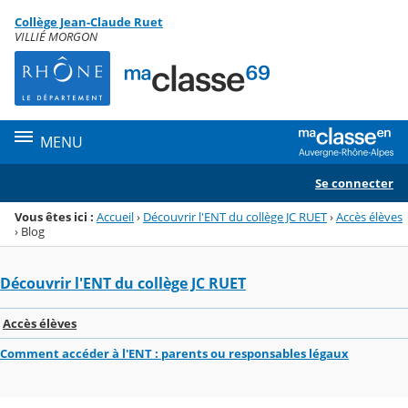
Panneau de gestion des cookies
Collège Jean-Claude Ruet
Menu de la rubrique
Contenu
VILLIÉ MORGON
MENU
Se connecter
Vous êtes ici :
Accueil
›
Découvrir l'ENT du collège JC RUET
›
Accès élèves
›
Blog
Découvrir l'ENT du collège JC RUET
Accès élèves
Comment accéder à l'ENT : parents ou responsables légaux