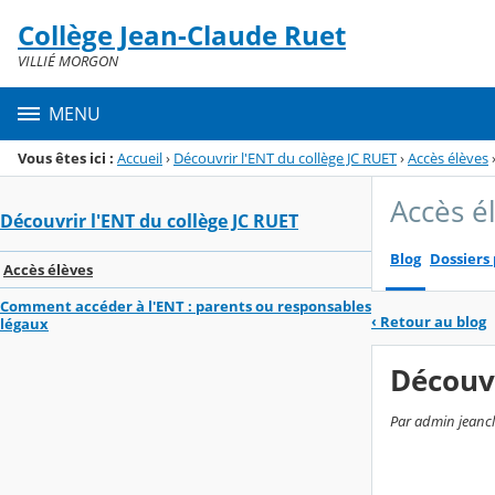
Panneau de gestion des cookies
Collège Jean-Claude Ruet
Menu de la rubrique
Contenu
VILLIÉ MORGON
MENU
Vous êtes ici :
Accueil
›
Découvrir l'ENT du collège JC RUET
›
Accès élèves
Accès é
Découvrir l'ENT du collège JC RUET
Blog
Dossiers
Accès élèves
Comment accéder à l'ENT : parents ou responsables
‹
Retour au blog
légaux
Découvr
Par admin jeancl