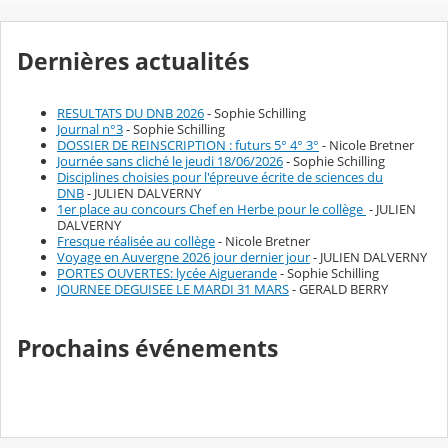
Dernières actualités
RESULTATS DU DNB 2026
- Sophie Schilling
Journal n°3
- Sophie Schilling
DOSSIER DE REINSCRIPTION : futurs 5° 4° 3°
- Nicole Bretner
Journée sans cliché le jeudi 18/06/2026
- Sophie Schilling
Disciplines choisies pour l'épreuve écrite de sciences du
DNB
- JULIEN DALVERNY
1er place au concours Chef en Herbe pour le collège
- JULIEN
DALVERNY
Fresque réalisée au collège
- Nicole Bretner
Voyage en Auvergne 2026 jour dernier jour
- JULIEN DALVERNY
PORTES OUVERTES: lycée Aiguerande
- Sophie Schilling
JOURNEE DEGUISEE LE MARDI 31 MARS
- GERALD BERRY
Prochains événements