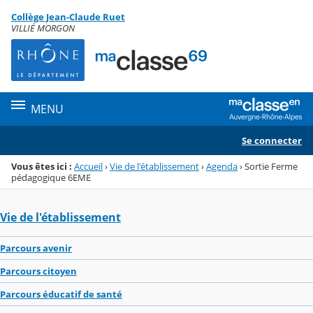
Panneau de gestion des cookies
Collège Jean-Claude Ruet
Menu de la rubrique
Contenu
VILLIÉ MORGON
MENU
Se connecter
Vous êtes ici :
Accueil
›
Vie de l'établissement
›
Agenda
›
Sortie Ferme
pédagogique 6EME
Vie de l'établissement
Parcours avenir
Parcours citoyen
Parcours éducatif de santé