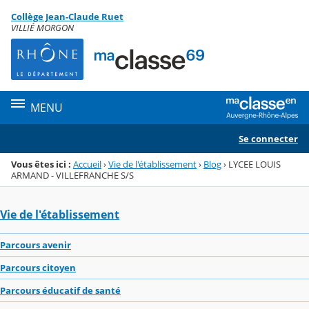
Panneau de gestion des cookies
Collège Jean-Claude Ruet
Menu de la rubrique
Contenu
VILLIÉ MORGON
MENU
Se connecter
Vous êtes ici :
Accueil
›
Vie de l'établissement
›
Blog
›
LYCEE LOUIS
ARMAND - VILLEFRANCHE S/S
Vie de l'établissement
Parcours avenir
Parcours citoyen
Parcours éducatif de santé