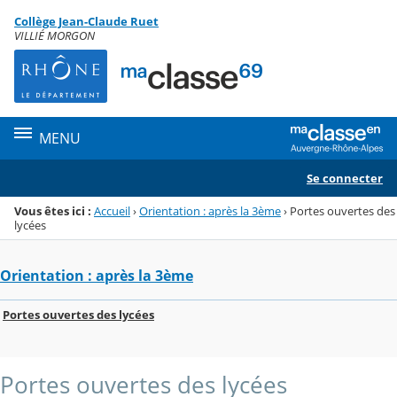
Panneau de gestion des cookies
Collège Jean-Claude Ruet
Menu de la rubrique
Contenu
VILLIÉ MORGON
MENU
Se connecter
Vous êtes ici :
Accueil
›
Orientation : après la 3ème
›
Portes ouvertes des
lycées
Orientation : après la 3ème
Portes ouvertes des lycées
Portes ouvertes des lycées