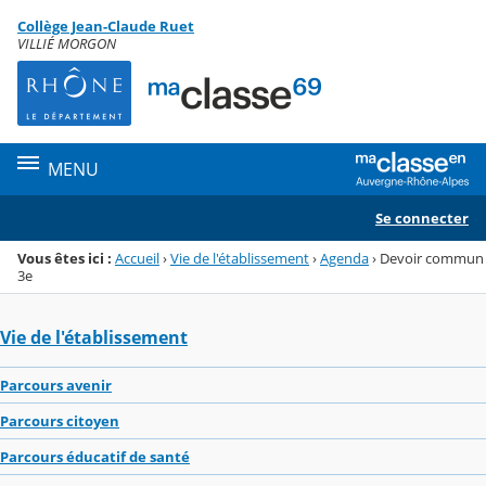
Panneau de gestion des cookies
Collège Jean-Claude Ruet
Menu de la rubrique
Contenu
VILLIÉ MORGON
MENU
Se connecter
Vous êtes ici :
Accueil
›
Vie de l'établissement
›
Agenda
›
Devoir commun
3e
Vie de l'établissement
Parcours avenir
Parcours citoyen
Parcours éducatif de santé