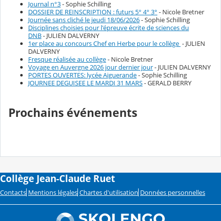
Journal n°3
- Sophie Schilling
DOSSIER DE REINSCRIPTION : futurs 5° 4° 3°
- Nicole Bretner
Journée sans cliché le jeudi 18/06/2026
- Sophie Schilling
Disciplines choisies pour l'épreuve écrite de sciences du
DNB
- JULIEN DALVERNY
1er place au concours Chef en Herbe pour le collège
- JULIEN
DALVERNY
Fresque réalisée au collège
- Nicole Bretner
Voyage en Auvergne 2026 jour dernier jour
- JULIEN DALVERNY
PORTES OUVERTES: lycée Aiguerande
- Sophie Schilling
JOURNEE DEGUISEE LE MARDI 31 MARS
- GERALD BERRY
Prochains événements
Collège Jean-Claude Ruet
Contacts
Mentions légales
Chartes d'utilisation
Données personnelles