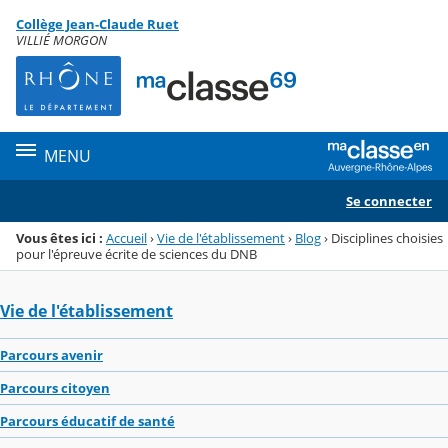
Panneau de gestion des cookies
Collège Jean-Claude Ruet
Menu de la rubrique
Contenu
VILLIÉ MORGON
MENU
Se connecter
Vous êtes ici :
Accueil
›
Vie de l'établissement
›
Blog
›
Disciplines choisies
pour l'épreuve écrite de sciences du DNB
Vie de l'établissement
Parcours avenir
Parcours citoyen
Parcours éducatif de santé