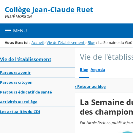
Panneau de gestion des cookies
Collège Jean-Claude Ruet
Menu de la rubrique
Contenu
VILLIÉ MORGON
MENU
Vous êtes ici :
Accueil
›
Vie de l'établissement
›
Blog
›
La Semaine du Goût
Vie de l'établ
Vie de l'établissement
Blog
Agenda
Parcours avenir
Parcours citoyen
‹
Retour au blog
Parcours éducatif de santé
La Semaine du
Activités au collège
des champions
Les actualités du CDI
Par Nicole Bretner, publié le je