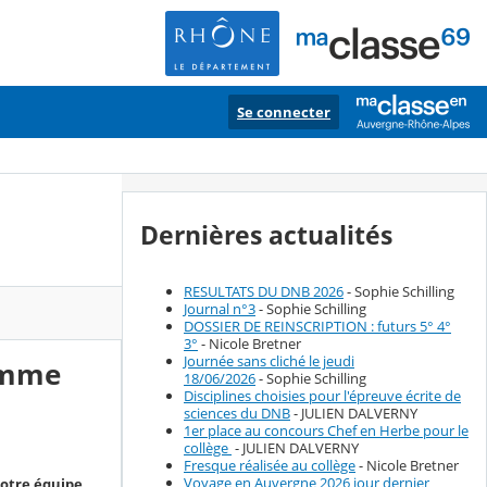
Se connecter
Dernières actualités
RESULTATS DU DNB 2026
- Sophie Schilling
Journal n°3
- Sophie Schilling
DOSSIER DE REINSCRIPTION : futurs 5° 4°
3°
- Nicole Bretner
Journée sans cliché le jeudi
comme
18/06/2026
- Sophie Schilling
Disciplines choisies pour l'épreuve écrite de
sciences du DNB
- JULIEN DALVERNY
1er place au concours Chef en Herbe pour le
collège
- JULIEN DALVERNY
Fresque réalisée au collège
- Nicole Bretner
Voyage en Auvergne 2026 jour dernier
notre équipe